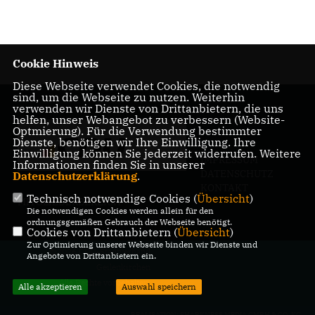
Cookie Hinweis
Diese Webseite verwendet Cookies, die notwendig
sind, um die Webseite zu nutzen. Weiterhin
verwenden wir Dienste von Drittanbietern, die uns
helfen, unser Webangebot zu verbessern (Website-
Optmierung). Für die Verwendung bestimmter
Dienste, benötigen wir Ihre Einwilligung. Ihre
Einwilligung können Sie jederzeit widerrufen. Weitere
IMPRESSUM
Informationen finden Sie in unserer
DATENSCHUTZ
Datenschutzerklärung
.
KONTAKT
Technisch notwendige Cookies (
Übersicht
)
MITGLIEDERBEREICH
Die notwendigen Cookies werden allein für den
ordnungsgemäßen Gebrauch der Webseite benötigt.
Cookies von Drittanbietern (
Übersicht
)
Zur Optimierung unserer Webseite binden wir Dienste und
@2026 CDU-Stadtverband
Angebote von Drittanbietern ein.
Geilenkirchen
Alle Rechte vorbehalten.
Alle akzeptieren
Auswahl speichern
REALISATION: SHARKNESS MEDIA GMBH & CO. KG