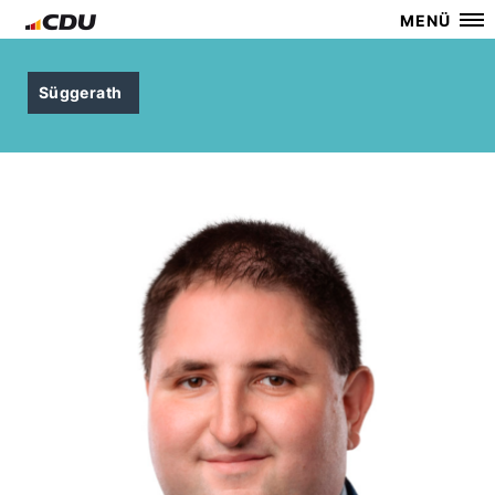
MENÜ
Süggerath