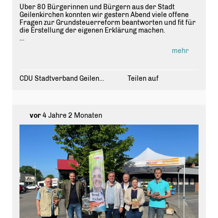
Über 80 Bürgerinnen und Bürgern aus der Stadt
Geilenkirchen konnten wir gestern Abend viele offene
Fragen zur Grundsteuerreform beantworten und fit für
die Erstellung der eigenen Erklärung machen.
Es war eine tolle Veranstaltung. Ein großes Lob und
mehr
einen riesen Dank an unsere Referenten aus den
eigenen CDU Reihen Maria Beaujean und Kai
Bürschgens und der Bürgerhaus Bauchem gGmbH für
die Bewirtung!
CDU Stadtverband Geilenkirchen
Teilen auf
Möchten auch Sie zukünftig über unsere
Veranstaltungen informiert werden, senden Sie gerne
eine Email an maria.beaujean@cdu-gk.de
vor
4 Jahre 2 Monaten
Als nächstes ist eine Info-Veranstaltung zur
Energiekrise geplant. Wir werden Sie natürlich auch
hier informieren.
Möchten auch Sie sich engagieren und sich gemeinsam
mit der CDU für die Anliegen der Bürgerinnen und
Bürger einbringen?
Melden Sie sich gerne bei uns und werden Mitglied
https://www.cdu.de/mitglied-werden