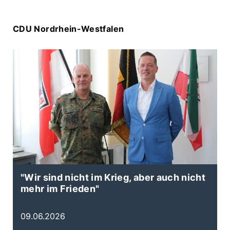
CDU Nordrhein-Westfalen
"Wir sind nicht im Krieg, aber auch nicht
N
mehr im Frieden"
B
E
09.06.2026