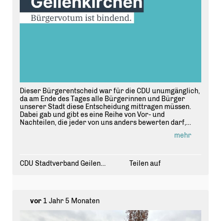
In den nächsten Wochen und Monaten werden sich
sowohl Armin Leon wie auch die übrigen
Ratskandidatinnen und -kandidaten den Wählerinnen
und Wählern in der Stadt vorstellen und mit ihnen ins
Gespräch kommen.
Dieser Bürgerentscheid war für die CDU unumgänglich,
da am Ende des Tages alle Bürgerinnen und Bürger
unserer Stadt diese Entscheidung mittragen müssen.
Dabei gab und gibt es eine Reihe von Vor- und
Nachteilen, die jeder von uns anders bewerten darf,
ohne sofort als fremdenfeindlich eingestuft zu werden.
mehr
"Ich betone noch einmal ausdrücklich, für die CDU gibt
es keine Sieger oder Verlierer bei diesem
Bürgerentscheid, sondern nur ein Votum der
Bürgerinnen und Bürger unserer Stadt und das lautet
CDU Stadtverband Geilenkirchen
Teilen auf
jetzt, wir bekommen eine ZUE!", so Fraktionsvorsitzender
Manfred Schumacher.
Somit ist diese von den Menschen in dieser Stadt
mehrheitlich getroffene Entscheidung für die CDU
vor
1 Jahr 5 Monaten
bindend.